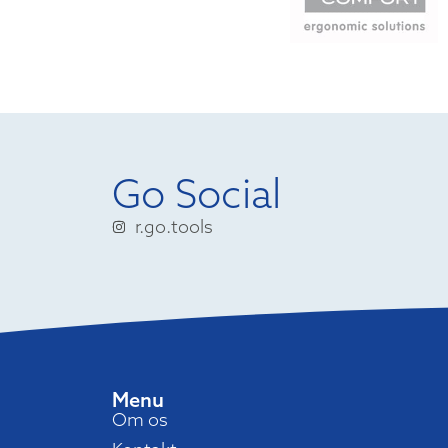
Go Social
r.go.tools
Menu
Om os