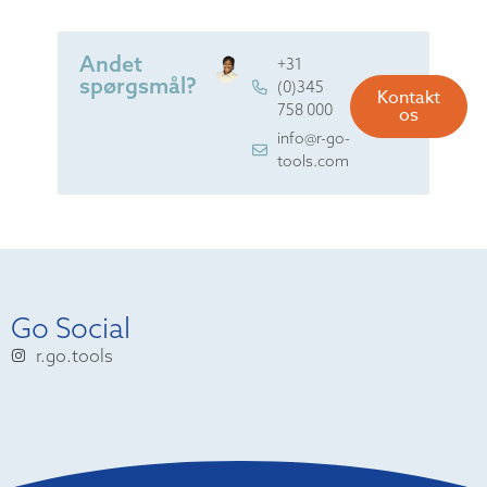
Andet
+31
spørgsmål?
(0)345
Kontakt
758 000
os
info@r-go-
tools.com
Go Social
r.go.tools