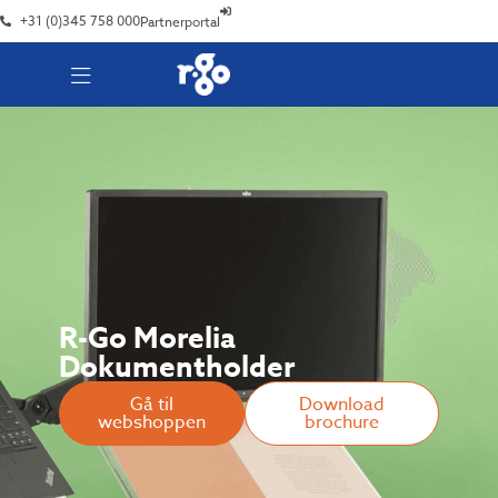
+31 (0)345 758 000
Partnerportal
R-Go Morelia
Dokumentholder
Gå til
Download
webshoppen
brochure