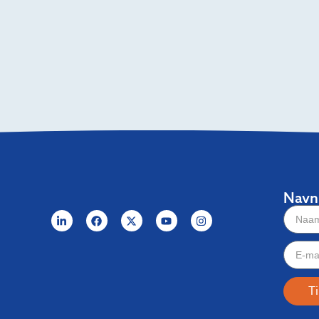
Navn
T